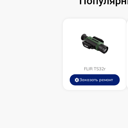
Популярн
Замена аккумулятора
Замена корпуса
Замена дисплея (экрана)
Прошивка (Обновление ПО)
Ремонт платы управления
FLIR TS32r
(восстановление)
Заказать ремонт
Восстановление после попадания влаги
Ремонт Wi-Fi
Ремонт разъема