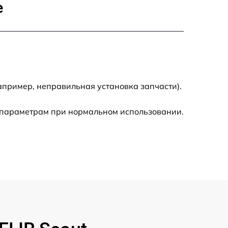
е
900 р
750 р
апример, неправильная установка запчасти).
450 р
 параметрам при нормальном использовании.
590 р
1200 р
650 р
850 р