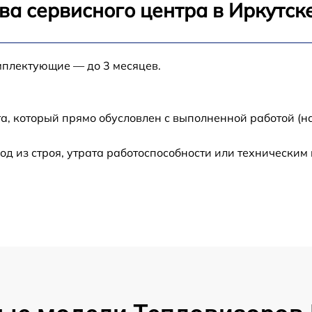
ва сервисного центра в Иркутск
от 60 мин
мплектующие — до 3 месяцев.
от 60 мин
а, который прямо обусловлен с выполненной работой (н
от 60 мин
 из строя, утрата работоспособности или техническим
от 60 мин
от 60 мин
от 60 мин
от 60 мин