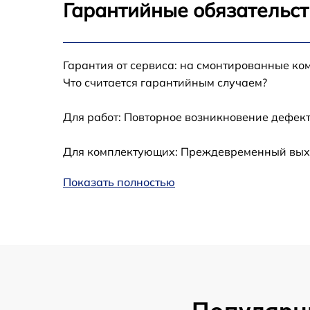
Гарантийные обязательст
Калибровка и настройка тепловизора
Гарантия от сервиса: на смонтированные ко
Ремонт встроенного дальнометра и
Что считается гарантийным случаем?
других устройств
Для работ: Повторное возникновение дефект
Замена микросхемы логики
Для комплектующих: Преждевременный выход
Замена ключей управления
Показать полностью
Ремонт цепи питания
Замена USB порта
Замена процессора