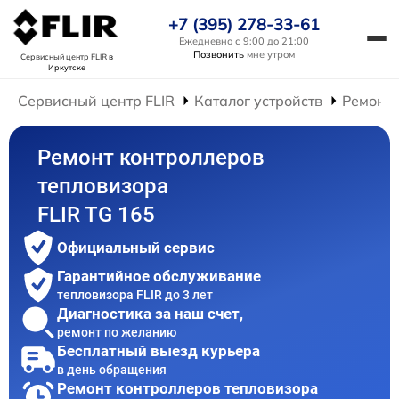
+7 (395) 278-33-61
Ежедневно с 9:00 до 21:00
Позвонить
мне утром
Сервисный центр FLIR
в
Иркутске
Сервисный центр FLIR
Каталог устройств
Ремонт 
Ремонт контроллеров
тепловизора
FLIR TG 165
Официальный сервис
Гарантийное обслуживание
тепловизора FLIR до 3 лет
Диагностика за наш счет,
ремонт по желанию
Бесплатный выезд курьера
в день обращения
Ремонт контроллеров тепловизора