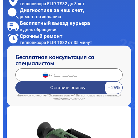
тепловизора FLIR TS32 до 3 лет
Диагностика за наш счет,
ремонт по желанию
Бесплатный выезд курьера
в день обращения
Срочный ремонт
тепловизора FLIR TS32 от 35 минут
Бесплатная консультация со
специалистом
Оставить заявку
Нажимая на кнопку "Оставить заявку" Вы соглашаетесь c
политикой
конфиденциальности