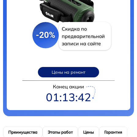
Скидка по
-20%
предварительной
записи на сайте
Цены на ремонт
Конец акции
01:13:41
Преимущества
Этапы работ
Цены
Гарантия
М